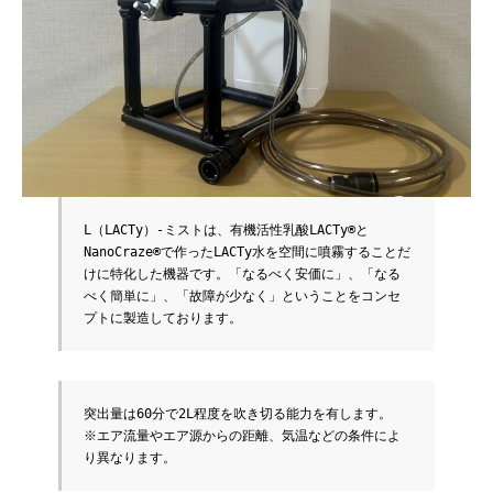
L（LACTy）-ミストは、有機活性乳酸LACTy®と
NanoCraze®で作ったLACTy水を空間に噴霧することだ
けに特化した機器です。「なるべく安価に」、「なる
べく簡単に」、「故障が少なく」ということをコンセ
プトに製造しております。
突出量は60分で2L程度を吹き切る能力を有します。
※エア流量やエア源からの距離、気温などの条件によ
り異なります。