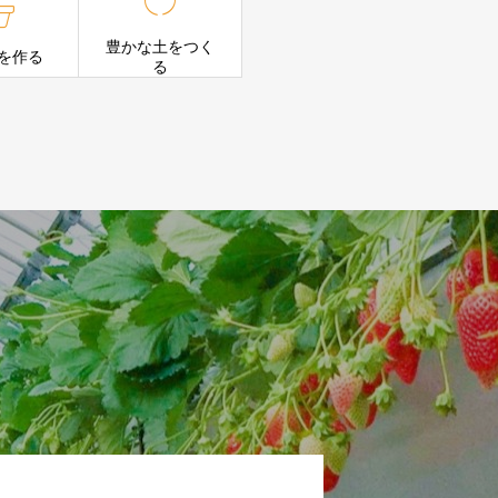

豊かな土をつく
を作る
る