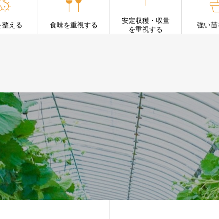


安定収穫・収量
を整える
食味を重視する
強い苗
を重視する