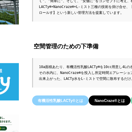
く"、"簡単に"、そして、"安価に"をコンセプトに考え、
LACTy®×NanoCraze®×L-ミスト三種の技術を掛け合
ロールす】という新しい管理方法を提案しています。
空間管理のための下準備
10a面積あたり、有機活性乳酸LACTy®を10cc用意し4L
その水内に、NanoCraze®を投入し所定時間エアレーシ
出来上がった、LACTy水をL-ミストで空間に散布するだけ
有機活性乳酸LACTy®とは
NanoCraze®とは