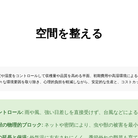
空間を整える
度や湿度をコントロールして収穫量や品質を高める半面、初期費用や高湿環境による
、様々な環境要因を取り除き、心理的負担を軽減しながら、安定的な生産と、コストカ
ントロール:
雨や風、強い日差しを直接受けず、台風などによる
獣の物理的ブロック:
ネットや密閉により、虫や獣の被害を最小
の延長と保温:
外気温に左右されにくく、季節外れの野菜も育て