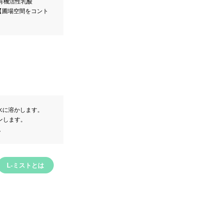
有機活性乳酸
せ、【圃場空間をコント
の水に溶かします。
ョンします。
。
L-ミストとは