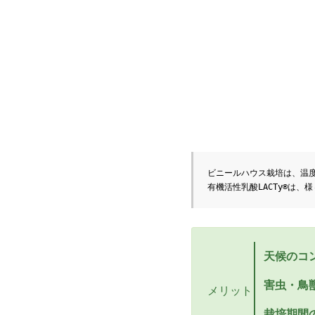
ビニールハウス栽培は、温
有機活性乳酸LACTy®は
天候のコ
害虫・鳥
メリット
栽培期間