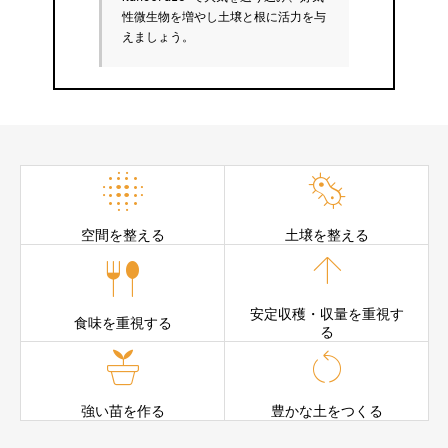
性微生物を増やし土壌と根に活力を与
えましょう。


空間を整える
土壌を整える


安定収穫・収量を重視す
食味を重視する
る


強い苗を作る
豊かな土をつくる