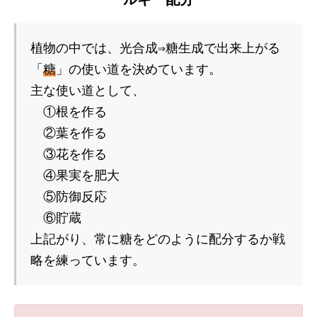
植物の中では、光合成⇒糖生成で出来上がる
「
糖
」の使い道を決めています。
主な使い道として、
　①根を作る
　②葉を作る
　③花を作る
　④果実を肥大
　⑤防御反応
　⑥貯蔵
上記がり、常に糖をどのように配分するか戦
略を練っています。