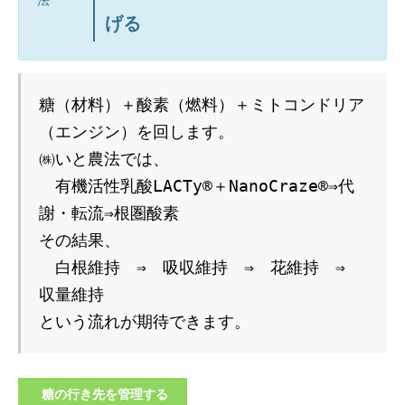
法
げる
糖（材料）＋酸素（燃料）＋ミトコンドリア
（エンジン）を回します。
㈱いと農法では、
　有機活性乳酸LACTy®＋NanoCraze®⇒代
謝・転流⇒根圏酸素
その結果、
　白根維持　⇒　吸収維持　⇒　花維持　⇒　
収量維持
という流れが期待できます。
糖の行き先を管理する