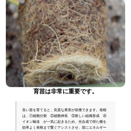
育苗は非常に重要です。
良い苗を育てると、良質な果実が収穫できます。発根
は、①細胞分裂　②細胞伸長　③新しい組織形成　④
イオン輸送　が一気に起きるため、光合成で得た糖を
効率よく発根まで繋ぐアシストさせ、苗にエネルギー