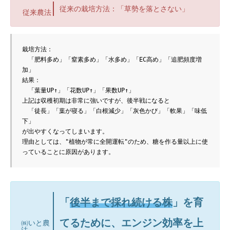
従来の栽培方法：「草勢を落とさない」
従来農法
栽培方法：
　「肥料多め」「窒素多め」「水多め」「EC高め」「追肥頻度増
加」
結果：
　「葉量UP↑」「花数UP↑」「果数UP↑」
上記は収穫初期は非常に強いですが、後半戦になると
　「徒長」「葉が寝る」「白根減少」「灰色かび」「軟果」「味低
下」
が出やすくなってしまいます。
理由としては、"植物が常に全開運転"のため、糖を作る量以上に使
っていることに原因があります。
「
後半まで採れ続ける株
」を育
てるために、エンジン効率を上
㈱いと農