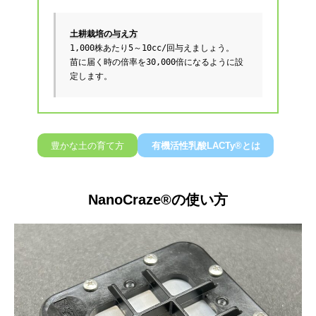
土耕栽培の与え方
1,000株あたり5～10cc/回与えましょう。
苗に届く時の倍率を30,000倍になるように設
定します。
豊かな土の育て方
有機活性乳酸LACTy®とは
NanoCraze®の使い方