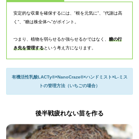
安定的な収量を確保するには、”根を元気に”、”代謝は高
く”、”糖は株全体へ”がポイント。
つまり、植物を弱らせるか強らせるかではなく、
糖の行
き先を管理する
という考え方になります。
有機活性乳酸LACTy®×NanoCraze®×ハンドミスト×L-ミス
トの管理方法（いちごの場合）
後半戦疲れない苗を作る