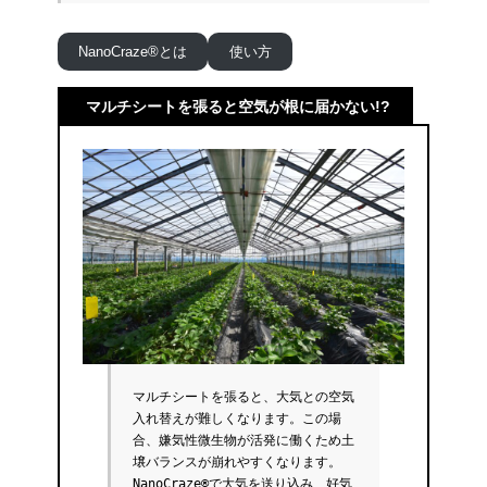
NanoCraze®とは
使い方
マルチシートを張ると空気が根に届かない!?
マルチシートを張ると、大気との空気
入れ替えが難しくなります。この場
合、嫌気性微生物が活発に働くため土
壌バランスが崩れやすくなります。
NanoCraze®で大気を送り込み、好気